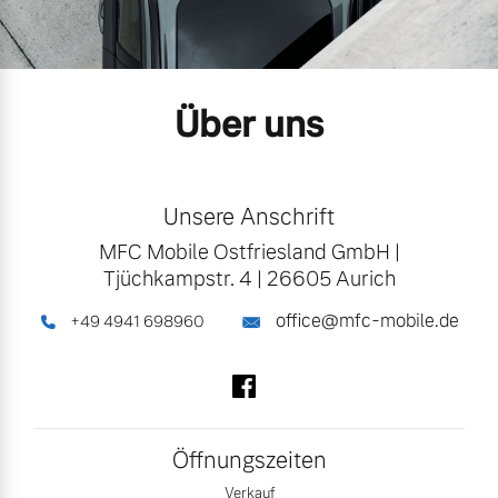
Karriere
Aktuelle Zubehörangebote
Unsere News & Events
Über uns
Zubehörkatalog
Aktuelle Serviceangebote
Unsere Anschrift
MFC Mobile Ostfriesland GmbH
|
Service by Volvo
Tjüchkampstr. 4
|
26605 Aurich
office@mfc-mobile.de
+49 4941 698960
Folgen Sie uns auf Facebook
Öffnungszeiten
Verkauf