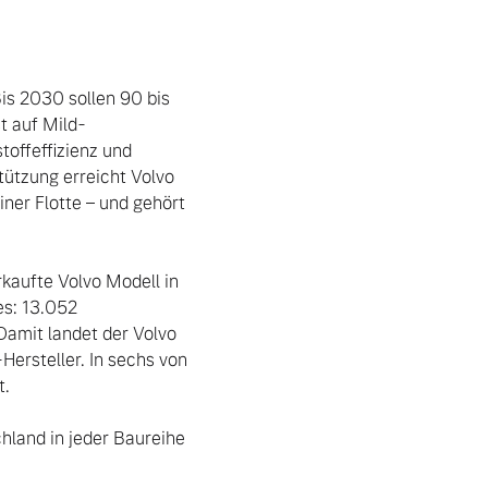
Bis 2030 sollen 90 bis 
t auf Mild-
offeffizienz und 
ützung erreicht Volvo 
ner Flotte – und gehört 
aufte Volvo Modell in 
s: 13.052 
amit landet der Volvo 
rsteller. In sechs von 
.

land in jeder Baureihe 