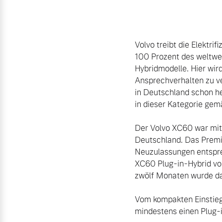
Unsere News & Events
Zubehörkatalog
Volvo treibt die Elektrif
100 Prozent des weltwei
Aktuelle Serviceangebote
Hybridmodelle. Hier wird
Ansprechverhalten zu ve
Service by Volvo
in Deutschland schon heu
in dieser Kategorie gem
Der Volvo XC60 war mit 
Deutschland. Das Premiu
Neuzulassungen entsprec
XC60 Plug-in-Hybrid vor
zwölf Monaten wurde da
Vom kompakten Einstiegs
mindestens einen Plug-in