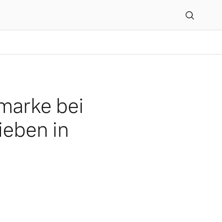
ktro- und Plug-in-Hybrida
tmarke bei
ieben in