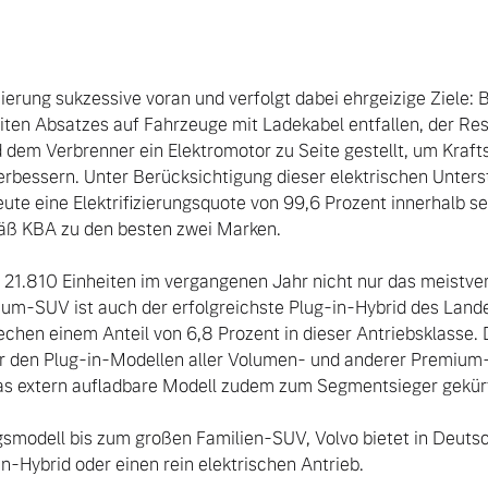
izierung sukzessive voran und verfolgt dabei ehrgeizige Ziele: 
ten Absatzes auf Fahrzeuge mit Ladekabel entfallen, der Res
 dem Verbrenner ein Elektromotor zu Seite gestellt, um Kraftst
rbessern. Unter Berücksichtigung dieser elektrischen Unterst
te eine Elektrifizierungsquote von 99,6 Prozent innerhalb sei
äß KBA zu den besten zwei Marken.

21.810 Einheiten im vergangenen Jahr nicht nur das meistverk
m-SUV ist auch der erfolgreichste Plug-in-Hybrid des Lande
hen einem Anteil von 6,8 Prozent in dieser Antriebsklasse. D
 den Plug-in-Modellen aller Volumen- und anderer Premium-He
s extern aufladbare Modell zudem zum Segmentsieger gekürt
modell bis zum großen Familien-SUV, Volvo bietet in Deutsch
-Hybrid oder einen rein elektrischen Antrieb.
