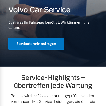
Volvo Car Service
Gebrauchtwagen
Unsere News & Events
Egal, was Ihr Fahrzeug benötigt: Wir kümmern uns
Aktuelle Zubehörangebote
darum.
Zubehörkatalog
Servicetermin anfragen
Aktuelle Serviceangebote
Service by Volvo
Service-Highlights –
übertreffen jede Wartung
Bei uns wird Ihr Volvo nicht nur geprüft – sondern
verstanden. Mit Service-Leistungen, die über die