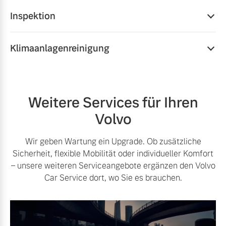
Inspektion
Mehr als Routine: Unsere Inspektionen sind ein
Klimaanlagenreinigung
Qualitätsversprechen, das Leistung, Sicherheit und
Langlebigkeit erhält. Jede Inspektion umfasst
Mit diesem Serviceangebot sorgen wir nicht nur für
Softwareupdates, eine erweiterte Volvo
Langanhaltend gute Luftqualität und ein gutes
Ersatzteilgarantie und zwölf Monate Mobilitätsgarantie.
Raumklima, in Ihrem Volvo, sondern auch für eine
Weitere Services für Ihren
höhere Wirtschaftlichkeit durch eine bessere Effizienz
Mehr erfahren
Volvo
auch bei höheren Temperaturen.
Mehr erfahren
Wir geben Wartung ein Upgrade. Ob zusätzliche
Sicherheit, flexible Mobilität oder individueller Komfort
– unsere weiteren Serviceangebote ergänzen den Volvo
Car Service dort, wo Sie es brauchen.