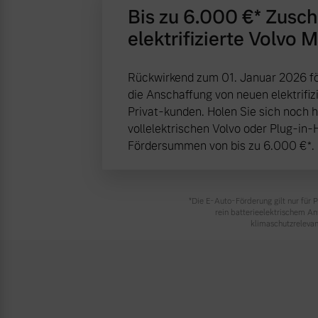
Bis zu 6.000 €⁠* Zusc
elektrifizierte Volvo 
Rückwirkend zum 01. Januar 2026 fö
die Anschaffung von neuen elektrifiz
Privat-kunden. Holen Sie sich noch 
vollelektrischen Volvo oder Plug-in-
Fördersummen von bis zu 6.000 €⁠*.
*Die E‑Auto-Förderung gilt nur für
rein batterieelektrischem A
klimaschutzrelevan