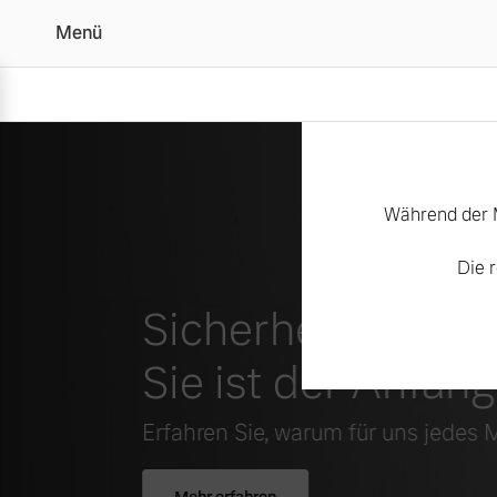
Menü
Während der 
Die 
Sicherheit ist nich
Sie ist der Anfang
Erfahren Sie, warum für uns jedes 
Mehr erfahren