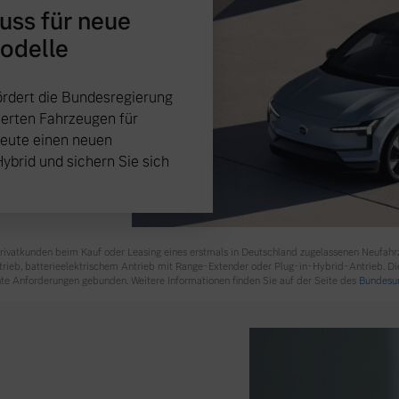
huss für neue
Modelle
rdert die Bundesregierung
ierten Fahrzeugen für
heute einen neuen
Hybrid und sichern Sie sich
 Privatkunden beim Kauf oder Leasing eines erstmals in Deutschland zugelassenen Neufah
ntrieb, batterieelektrischem Antrieb mit Range-Extender oder Plug-in-Hybrid-Antrieb. Di
te Anforderungen gebunden. Weitere Informationen finden Sie auf der Seite des
Bundesum