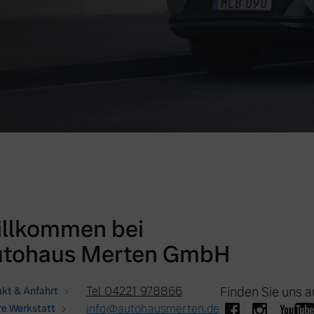
llkommen bei
utohaus Merten GmbH
Tel 04221 978866
Finden Sie uns a
kt & Anfahrt
info@autohausmerten.de
e Werkstatt