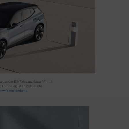
rzeugs der EU-Fahrzeugklasse M1 mit
e Förderung ist an bestimmte
weltministeriums.