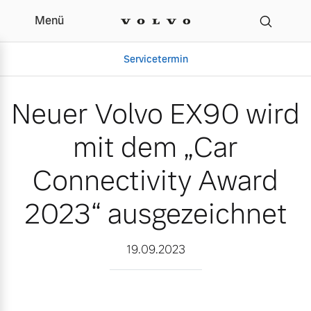
Menü
Neuer Volvo EX90 wird m
Servicetermin
Neuer Volvo EX90 wird
mit dem „Car
Connectivity Award
2023“ ausgezeichnet
Aktuelle Zubehörangebote
Über uns
19.09.2023
Volvo Gebrauchtwagenbörse
Unser Team