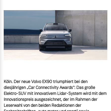
Gebrauchtwagen
Unsere News & Events
Aktuelle Zubehörangebote
Zubehörkatalog
Aktuelle Serviceangebote
Service by Volvo
Köln. Der neue Volvo EX90 triumphiert bei den 
diesjährigen „Car Connectivity Awards“: Das große 
Elektro-SUV mit innovativem Lidar-System wird mit dem 
Innovationspreis ausgezeichnet, der im Rahmen der 
Leserwahl von den beiden Redaktionen der 