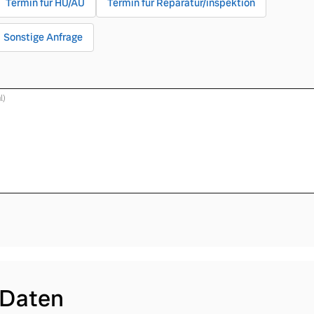
Termin für HU/AU
Termin für Reparatur/inspektion
Sonstige Anfrage
l)
 Daten