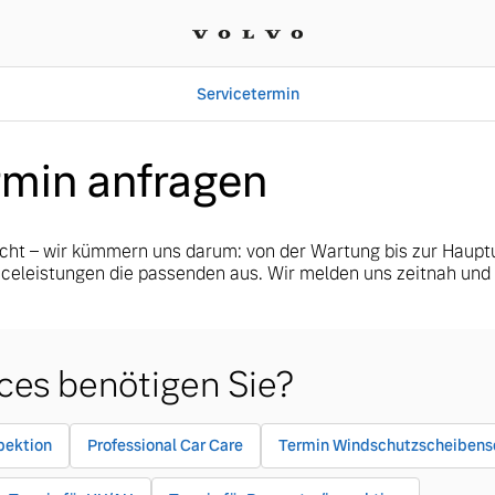
Servicetermin
Servicetermin
 | Autohaus Leibssle Gmb
rmin anfragen
cht – wir kümmern uns darum: von der Wartung bis zur Haup
iceleistungen die passenden aus. Wir melden uns zeitnah und
ces benötigen Sie?
pektion
Professional Car Care
Termin Windschutzscheibens