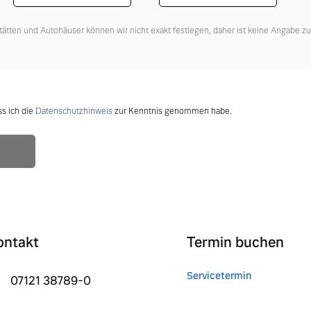
tätten und Autohäuser können wir nicht exakt festlegen, daher ist keine Angabe z
ss ich die
Datenschutzhinweis
zur Kenntnis genommen habe.
ontakt
Termin buchen
Servicetermin
07121 38789-0