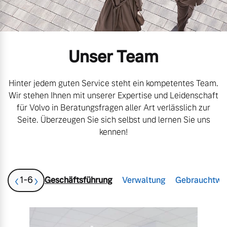
Gebrauchtwagen
Unsere News & Events
Unser Team
Aktuelle Zubehörangebote
Zubehörkatalog
Hinter jedem guten Service steht ein kompetentes Team.
Wir stehen Ihnen mit unserer Expertise und Leidenschaft
für Volvo in Beratungsfragen aller Art verlässlich zur
Seite. Überzeugen Sie sich selbst und lernen Sie uns
Aktuelle Serviceangebote
kennen!
Service by Volvo
‹
›
1
-
6
Geschäftsführung
Verwaltung
Gebrauchtwa