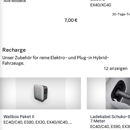
Alle Modelle
EX40/XC40
30-Tage-Tie
7,00 €
Recharge
Unser Zubehör für reine Elektro- und Plug-in Hybrid-
Fahrzeuge.
12 anzeigen
Wallbox Paket II
Ladekabel Schuko-St
7 Meter
EC40/C40, ES90, EX30, EX40/XC40, ...
EC40/C40, ES90, EX30