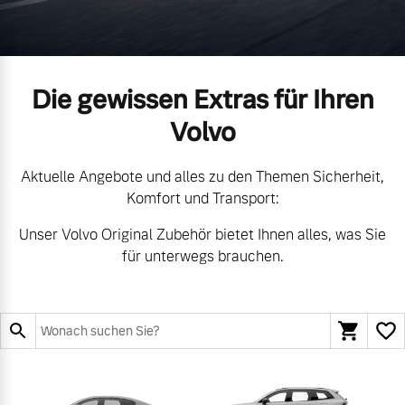
Gebrauchtwagen
Unsere News & Events
Die gewissen Extras für Ihren
Aktuelle Zubehörangebote
Volvo
Zubehörkatalog
Aktuelle Angebote und alles zu den Themen Sicherheit,
Komfort und Transport:
Aktuelle Serviceangebote
Unser Volvo Original Zubehör bietet Ihnen alles, was Sie
für unterwegs brauchen.
Service by Volvo