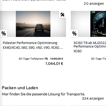
20 anzeigen
Polestar Performance Optimierung
XC60 T8 ab MJ2022,
Performance Optimi
EX40/XC40, S60, S90, V60, V90, XC60, ...
XC60
30-Tage-Tiefstpreis
-
1
%
1.049,36 €
30-Tage-Tie
1.044,01 €
Packen und Laden
Hier finden Sie die passende Lösung für Transporte.
334 anzeigen