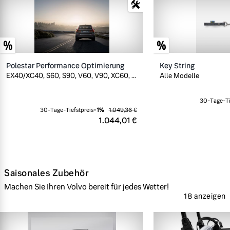
Polestar Performance Optimierung
Key String
EX40/XC40, S60, S90, V60, V90, XC60, ...
Alle Modelle
30-Tage-Ti
30-Tage-Tiefstpreis
-
1
%
1.049,36 €
1.044,01 €
Saisonales Zubehör
Machen Sie Ihren Volvo bereit für jedes Wetter!
18 anzeigen