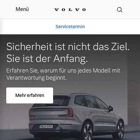
Menü
Servicetermin
Sicherheit ist nicht das Ziel.
Sie ist der Anfang.
Erfahren Sie, warum für uns jedes Modell mit
Verantwortung beginnt.
Mehr erfahren
Aktuelle Zubehörangebote
Über uns
Volvo Gebrauchtwagenbörse
Unser Team