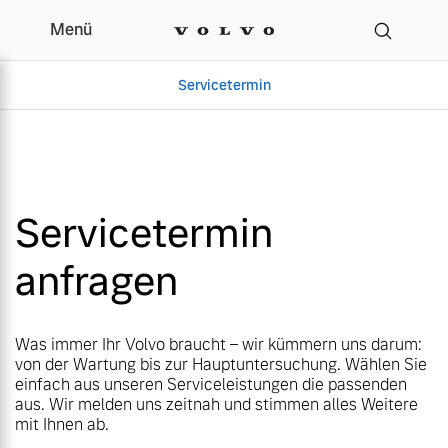
Menü
Menü
Ihr Volvo Servicetermin
Servicetermin
Servicetermin
Servicetermin
Servicetermin
anfragen
Aktuelle Zubehörangebote
Über uns
Aktuelle Zubehörangebote
Über uns
Was immer Ihr Volvo braucht – wir kümmern uns darum:
von der Wartung bis zur Hauptuntersuchung. Wählen Sie
einfach aus unseren Serviceleistungen die passenden
aus. Wir melden uns zeitnah und stimmen alles Weitere
mit Ihnen ab.
Gebrauchtwagen
Unser Team
Gebrauchtwagen
Unser Team