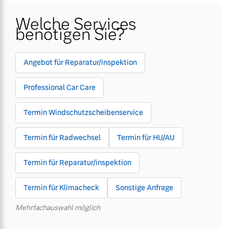
Welche Services
Unsere News & Events
Unsere News & Events
benötigen Sie?
Aktuelle Zubehörangebote
Aktuelle Zubehörangebote
Zubehörkatalog
Zubehörkatalog
Angebot für Reparatur/inspektion
Professional Car Care
Aktuelle Serviceangebote
Aktuelle Serviceangebote
Termin Windschutzscheibenservice
Service by Volvo
Service by Volvo
Termin für Radwechsel
Termin für HU/AU
Termin für Reparatur/inspektion
Termin für Klimacheck
Sonstige Anfrage
Mehrfachauswahl möglich