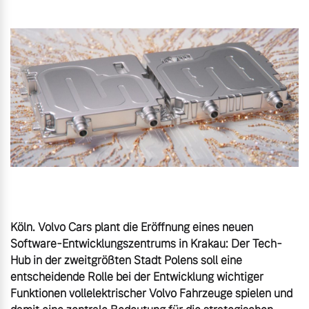
Gebrauchtwagen
Unsere News & Events
Aktuelle Zubehörangebote
Zubehörkatalog
Aktuelle Serviceangebote
Service by Volvo
Köln. Volvo Cars plant die Eröffnung eines neuen 
Software-Entwicklungszentrums in Krakau: Der Tech-
Hub in der zweitgrößten Stadt Polens soll eine 
entscheidende Rolle bei der Entwicklung wichtiger 
Funktionen vollelektrischer Volvo Fahrzeuge spielen und 