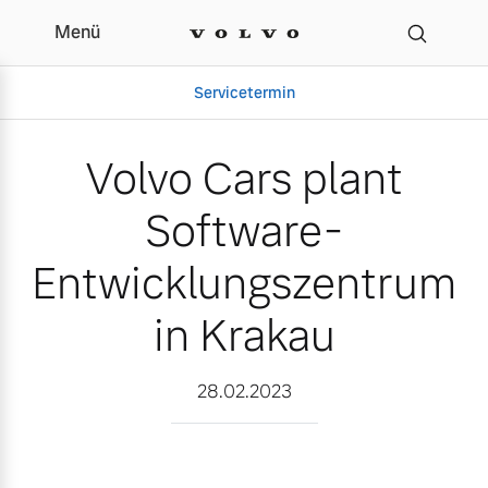
Menü
Volvo Cars plant Softwa
Servicetermin
Volvo Cars plant
Software-
Entwicklungszentrum
in Krakau
Aktuelle Zubehörangebote
Über uns
28.02.2023
Volvo Gebrauchtwagenbörse
Unser Team