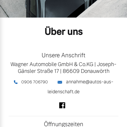
Gebrauchtwagen
Unsere News & Events
Über uns
Aktuelle Zubehörangebote
Zubehörkatalog
Unsere Anschrift
Wagner Automobile GmbH & Co.KG
|
Joseph-
Aktuelle Serviceangebote
Gänsler Straße 17
|
86609 Donauwörth
Service by Volvo
annahme@autos-aus-
0906 706790
leidenschaft.de
Folgen Sie uns auf Facebook
Öffnungszeiten