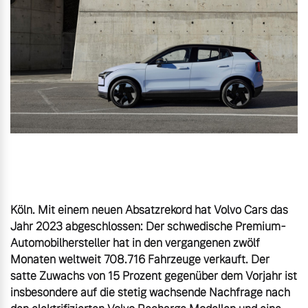
Gebrauchtwagen
Unsere News & Events
Aktuelle Zubehörangebote
Zubehörkatalog
Aktuelle Serviceangebote
Service by Volvo
Köln. Mit einem neuen Absatzrekord hat Volvo Cars das 
Jahr 2023 abgeschlossen: Der schwedische Premium-
Automobilhersteller hat in den vergangenen zwölf 
Monaten weltweit 708.716 Fahrzeuge verkauft. Der 
satte Zuwachs von 15 Prozent gegenüber dem Vorjahr ist 
insbesondere auf die stetig wachsende Nachfrage nach 