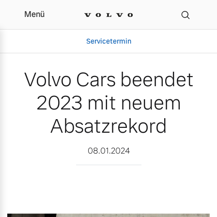
Menü
Volvo Cars beendet 202
Servicetermin
Volvo Cars beendet
2023 mit neuem
Absatzrekord
08.01.2024
Aktuelle Zubehörangebote
Über uns
Volvo Gebrauchtwagenbörse
Unser Team