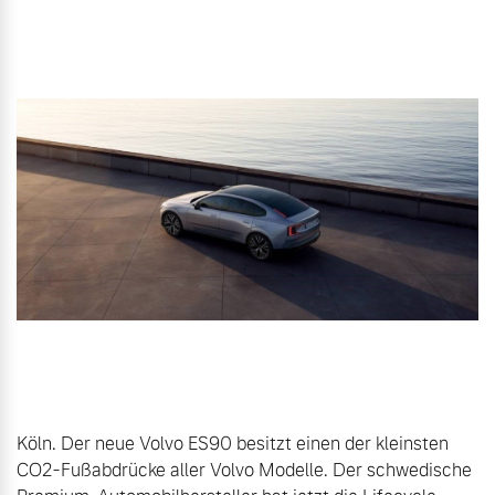
Gebrauchtwagen
Unsere News & Events
Aktuelle Zubehörangebote
Zubehörkatalog
Aktuelle Serviceangebote
Service by Volvo
Köln. Der neue Volvo ES90 besitzt einen der kleinsten 
CO2-Fußabdrücke aller Volvo Modelle. Der schwedische 