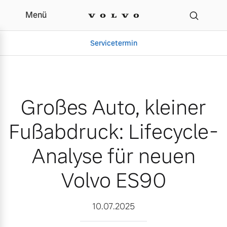
Menü
Großes Auto, kleiner Fu
Servicetermin
Großes Auto, kleiner
Fußabdruck: Lifecycle-
Analyse für neuen
Volvo ES90
Aktuelle Zubehörangebote
Über uns
10.07.2025
Volvo Gebrauchtwagenbörse
Unser Team