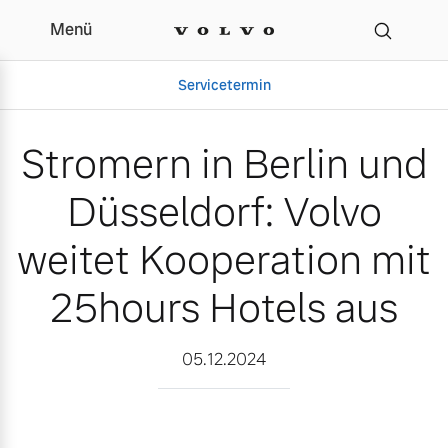
Menü
Stromern in Berlin und D
Servicetermin
Stromern in Berlin und
Düsseldorf: Volvo
weitet Kooperation mit
25hours Hotels aus
Aktuelle Zubehörangebote
Über uns
05.12.2024
Volvo Gebrauchtwagenbörse
Unser Team