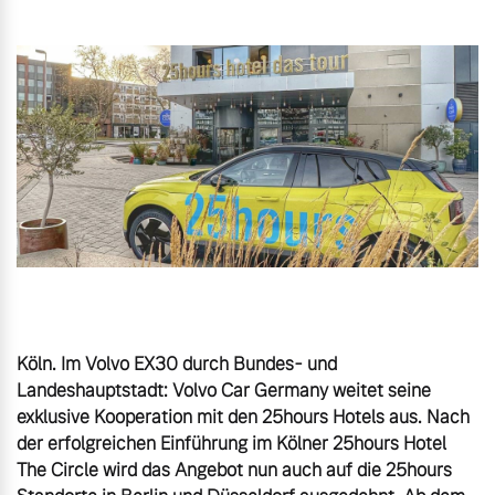
Gebrauchtwagen
Unsere News & Events
Aktuelle Zubehörangebote
Zubehörkatalog
Aktuelle Serviceangebote
Service by Volvo
Köln. Im Volvo EX30 durch Bundes- und 
Landeshauptstadt: Volvo Car Germany weitet seine 
exklusive Kooperation mit den 25hours Hotels aus. Nach 
der erfolgreichen Einführung im Kölner 25hours Hotel 
The Circle wird das Angebot nun auch auf die 25hours 