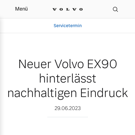
Menü
Neuer Volvo EX90 hinter
Servicetermin
Neuer Volvo EX90
hinterlässt
nachhaltigen Eindruck
Aktuelle Zubehörangebote
Über uns
29.06.2023
Volvo Gebrauchtwagenbörse
Unser Team