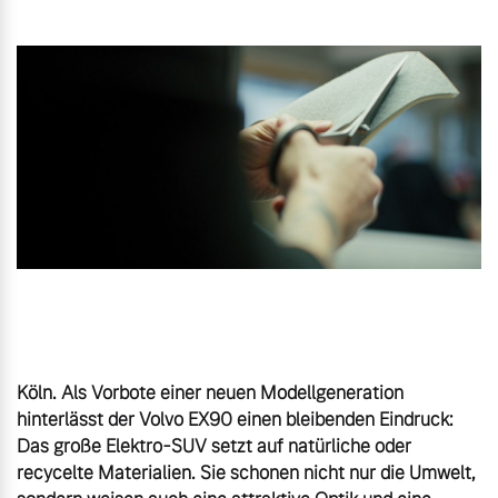
Gebrauchtwagen
Unsere News & Events
Aktuelle Zubehörangebote
Zubehörkatalog
Aktuelle Serviceangebote
Service by Volvo
Köln. Als Vorbote einer neuen Modellgeneration 
hinterlässt der Volvo EX90 einen bleibenden Eindruck: 
Das große Elektro-SUV setzt auf natürliche oder 
recycelte Materialien. Sie schonen nicht nur die Umwelt, 