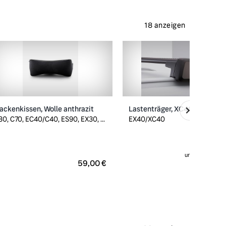
18 anzeigen
ackenkissen, Wolle anthrazit
Lastenträger, XC40/EX40
30, C70, EC40/C40, ES90, EX30, ...
EX40/XC40
ursprünglich
299
59,00 €
279,