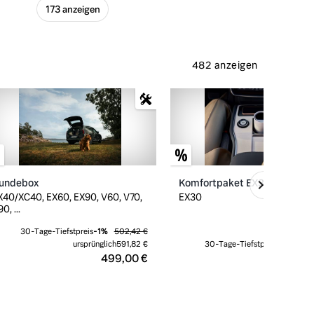
173 anzeigen
482 anzeigen
undebox
Komfortpaket EX30
X40/XC40, EX60, EX90, V60, V70,
EX30
0, ...
30-Tage-Tiefstpreis
-
1
%
502,42 €
ursprünglich
591,82 €
30-Tage-Tiefstpreis
-
9
%
336
499,00 €
306,