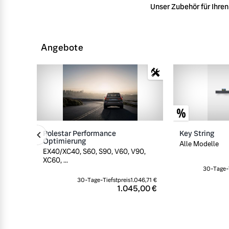
Unser Zubehör für Ihren 
Angebote
Polestar Performance
Key String
Optimierung
Alle Modelle
EX40/XC40, S60, S90, V60, V90,
XC60, ...
30-Tage-T
30-Tage-Tiefstpreis
1.046,71 €
1.045,00 €