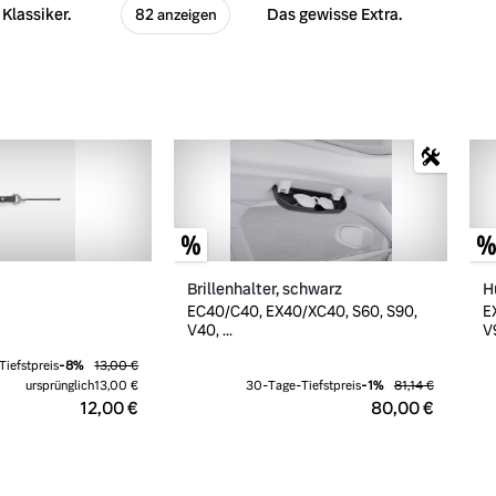
Klassiker.
Das gewisse Extra.
82 anzeigen
Brillenhalter, schwarz
H
EC40/C40, EX40/XC40, S60, S90,
E
V40, ...
V9
iefstpreis
-
8
%
13,00 €
ursprünglich
13,00 €
30-Tage-Tiefstpreis
-
1
%
81,14 €
12,00 €
80,00 €