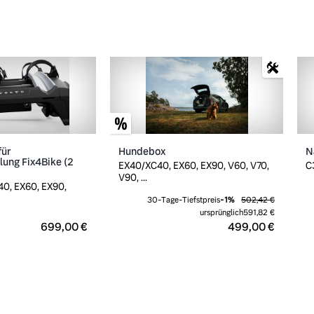
für
Hundebox
N
ung Fix4Bike (2
EX40/XC40, EX60, EX90, V60, V70,
C
V90, ...
0, EX60, EX90,
30-Tage-Tiefstpreis
-
1
%
502,42 €
ursprünglich
591,82 €
699,00 €
499,00 €