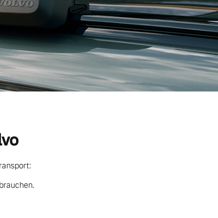
lvo
ransport:
 brauchen.