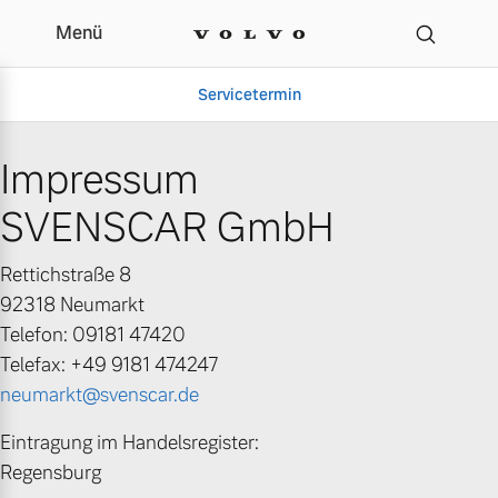
Menü
Impressum | SVENSCA
Servicetermin
Impressum
SVENSCAR GmbH
Rettichstraße 8
92318 Neumarkt
Telefon: 09181 47420
Telefax: +49 9181 474247
Aktuelle Zubehörangebote
Über uns
neumarkt@svenscar.de
Eintragung im Handelsregister:
Regensburg
Gebrauchtwagen
Unser Team