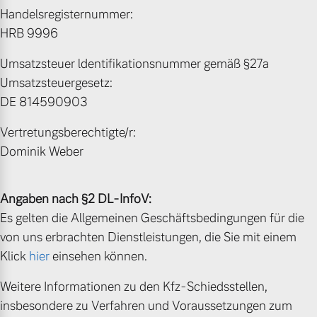
Handelsregisternummer:
Unsere News & Events
HRB 9996
Aktuelle Zubehörangebote
Umsatzsteuer ldentifikationsnummer gemäß §27a
Zubehörkatalog
Umsatzsteuergesetz:
DE 814590903
Vertretungsberechtigte/r:
Aktuelle Serviceangebote
Dominik Weber
Service by Volvo
Angaben nach §2 DL-InfoV:
Es gelten die Allgemeinen Geschäftsbedingungen für die
von uns erbrachten Dienstleistungen, die Sie mit einem
Klick
hier
einsehen können.
Weitere Informationen zu den Kfz-Schiedsstellen,
insbesondere zu Verfahren und Voraussetzungen zum