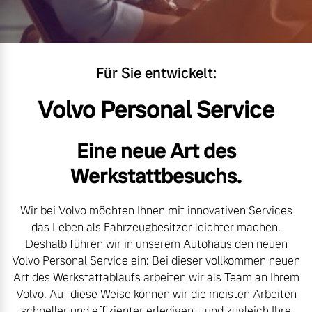
Gebrauchtwagen
Unsere News & Events
Für Sie entwickelt:
Aktuelle Zubehörangebote
Volvo Personal Service
Zubehörkatalog
Eine neue Art des
Aktuelle Serviceangebote
Werkstattbesuchs.
Service by Volvo
Wir bei Volvo möchten Ihnen mit innovativen Services
das Leben als Fahrzeugbesitzer leichter machen.
Deshalb führen wir in unserem Autohaus den neuen
Volvo Personal Service ein: Bei dieser vollkommen neuen
Art des Werkstattablaufs arbeiten wir als Team an Ihrem
Volvo. Auf diese Weise können wir die meisten Arbeiten
schneller und effizienter erledigen – und zugleich Ihre