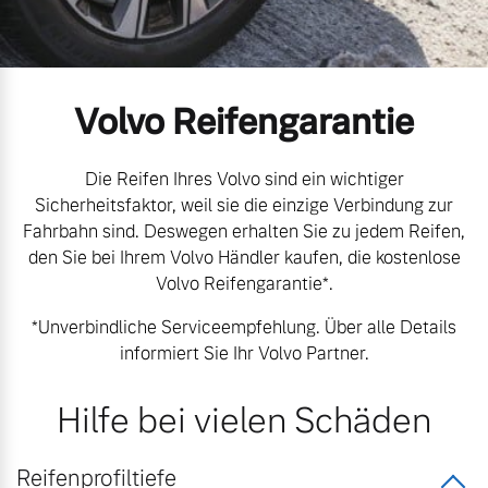
Gebrauchtwagen
Unsere News & Events
Volvo Reifengarantie
Aktuelle Zubehörangebote
Zubehörkatalog
Die Reifen Ihres Volvo sind ein wichtiger
Sicherheitsfaktor, weil sie die einzige Verbindung zur
Fahrbahn sind. Deswegen erhalten Sie zu jedem Reifen,
den Sie bei Ihrem Volvo Händler kaufen, die kostenlose
Aktuelle Serviceangebote
Volvo Reifengarantie*.
Service by Volvo
*Unverbindliche Serviceempfehlung. Über alle Details
informiert Sie Ihr Volvo Partner.
Hilfe bei vielen Schäden
Reifenprofiltiefe