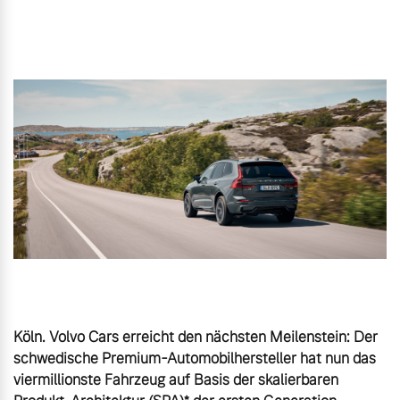
Gebrauchtwagen
Unsere News & Events
Aktuelle Zubehörangebote
Zubehörkatalog
Aktuelle Serviceangebote
Service by Volvo
Köln. Volvo Cars erreicht den nächsten Meilenstein: Der 
schwedische Premium-Automobilhersteller hat nun das 
viermillionste Fahrzeug auf Basis der skalierbaren 