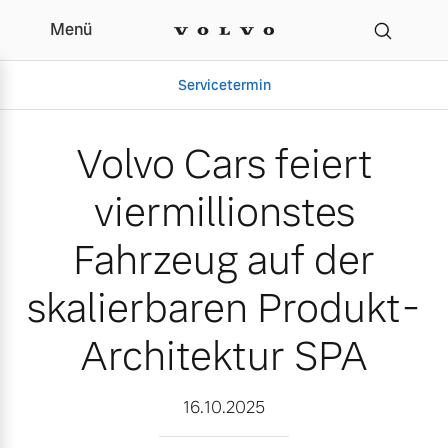
Menü
Volvo Cars feiert viermi
Servicetermin
Volvo Cars feiert
viermillionstes
Fahrzeug auf der
skalierbaren Produkt-
Architektur SPA
Aktuelle Zubehörangebote
Über uns
16.10.2025
Volvo Gebrauchtwagenbörse
Unser Team