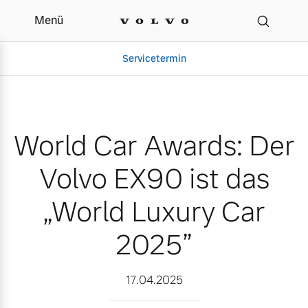
Menü
World Car Awards: Der V
Servicetermin
World Car Awards: Der
Volvo EX90 ist das
„World Luxury Car
2025”
Aktuelle Zubehörangebote
Über uns
17.04.2025
Volvo Gebrauchtwagenbörse
Unser Team