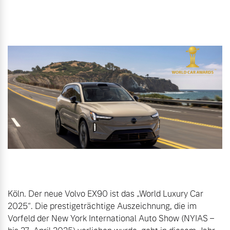
Gebrauchtwagen
Unsere News & Events
Aktuelle Zubehörangebote
Zubehörkatalog
Aktuelle Serviceangebote
Service by Volvo
Köln. Der neue Volvo EX90 ist das „World Luxury Car 
2025“. Die prestigeträchtige Auszeichnung, die im 
Vorfeld der New York International Auto Show (NYIAS – 