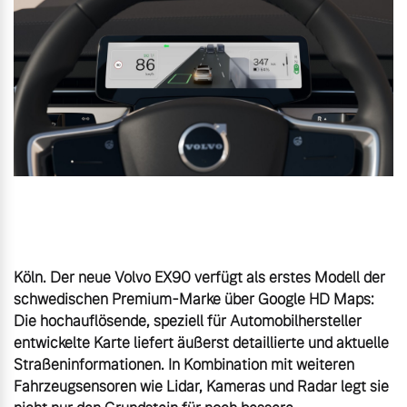
Gebrauchtwagen
Unsere News & Events
Aktuelle Zubehörangebote
Zubehörkatalog
Aktuelle Serviceangebote
Service by Volvo
Köln. Der neue Volvo EX90 verfügt als erstes Modell der 
schwedischen Premium-Marke über Google HD Maps: 
Die hochauflösende, speziell für Automobilhersteller 
entwickelte Karte liefert äußerst detaillierte und aktuelle 
Straßeninformationen. In Kombination mit weiteren 
Fahrzeugsensoren wie Lidar, Kameras und Radar legt sie 