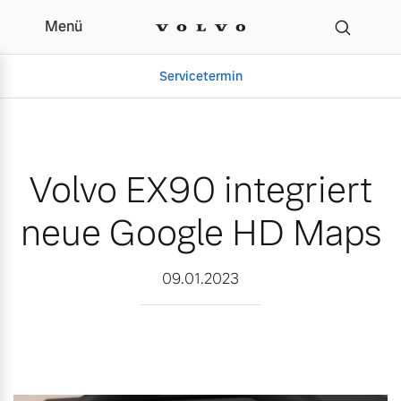
Menü
Volvo EX90 integriert n
Servicetermin
Volvo EX90 integriert
neue Google HD Maps
09.01.2023
Aktuelle Zubehörangebote
Über uns
Volvo Gebrauchtwagenbörse
Unser Team