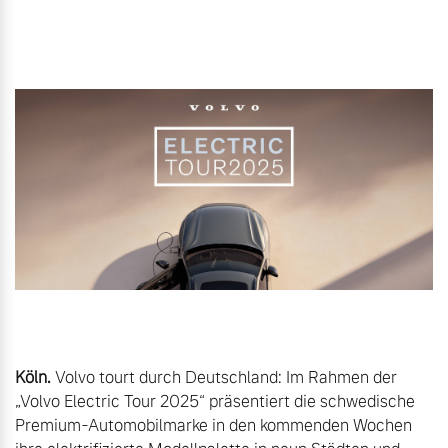
Gebrauchtwagen
Unsere News & Events
Aktuelle Zubehörangebote
Zubehörkatalog
Aktuelle Serviceangebote
Service by Volvo
Köln.
 Volvo tourt durch Deutschland: Im Rahmen der 
„Volvo Electric Tour 2025“ präsentiert die schwedische 
Premium-Automobilmarke in den kommenden Wochen 