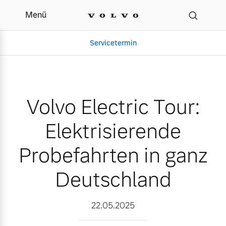
Menü
Volvo Electric Tour: Ele
Servicetermin
Volvo Electric Tour:
Elektrisierende
Probefahrten in ganz
Deutschland
Aktuelle Zubehörangebote
Über uns
22.05.2025
Volvo Gebrauchtwagenbörse
Unser Team