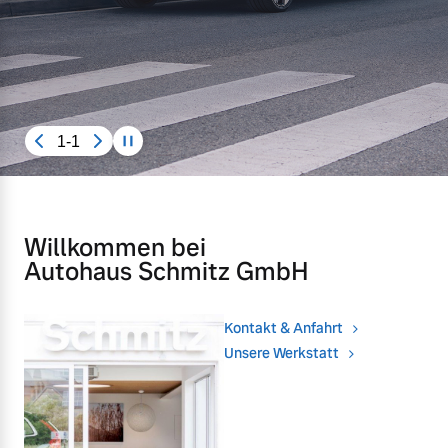
Gebrauchtwagen
Unsere News & Events
Aktuelle Zubehörangebote
1-1
Zubehörkatalog
Aktuelle Serviceangebote
Willkommen bei
Autohaus Schmitz GmbH
Service by Volvo
Kontakt & Anfahrt
Unsere Werkstatt