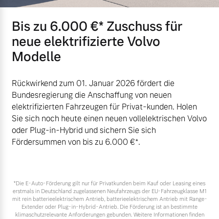
Bis zu 6.000 €⁠* Zuschuss für
neue elektrifizierte Volvo
Modelle
Rückwirkend zum 01. Januar 2026 fördert die
Bundesregierung die Anschaffung von neuen
elektrifizierten Fahrzeugen für Privat-kunden. Holen
Sie sich noch heute einen neuen vollelektrischen Volvo
oder Plug-in-Hybrid und sichern Sie sich
Fördersummen von bis zu 6.000 €⁠*.
*Die E‑Auto-Förderung gilt nur für Privatkunden beim Kauf oder Leasing eines
erstmals in Deutschland zugelassenen Neufahrzeugs der EU-Fahrzeugklasse M1
mit rein batterieelektrischem Antrieb, batterieelektrischem Antrieb mit Range-
Extender oder Plug-in-Hybrid-Antrieb. Die Förderung ist an bestimmte
klimaschutzrelevante Anforderungen gebunden. Weitere Informationen finden