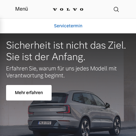
Menü
Servicetermin
Sicherheit ist nicht das Ziel.
Sie ist der Anfang.
Erfahren Sie, warum für uns jedes Modell mit
Verantwortung beginnt.
Mehr erfahren
Aktuelle Zubehörangebote
Über uns
Volvo Gebrauchtwagenbörse
Unser Team