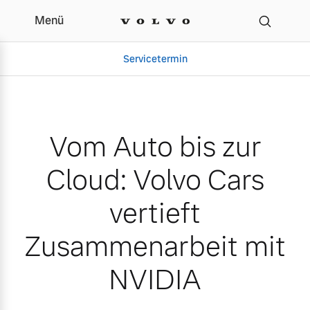
Menü
Vom Auto bis zur Cloud:
Servicetermin
Vom Auto bis zur
Cloud: Volvo Cars
vertieft
Zusammenarbeit mit
Aktuelle Zubehörangebote
Über uns
NVIDIA
Gebrauchtwagen
Unser Team