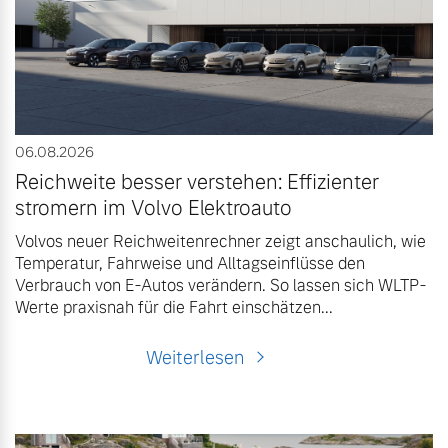
Unsere News & Events
Aktuelle Zubehörangebote
Zubehörkatalog
06.08.2026
Reichweite besser verstehen: Effizienter
Aktuelle Serviceangebote
stromern im Volvo Elektroauto
Service by Volvo
Volvos neuer Reichweitenrechner zeigt anschaulich, wie
Temperatur, Fahrweise und Alltagseinflüsse den
Verbrauch von E-Autos verändern. So lassen sich WLTP-
Werte praxisnah für die Fahrt einschätzen...
Weiterlesen