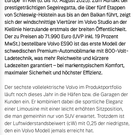
Europe“ in Kiel (6. bis 10. August 2025). Zum Auftakt der 
prestigeträchtigen Segelregatta, die über fünf Etappen 
von Schleswig-Holstein aus bis an den Balkan führt, zeigt 
sich der windschnittige Viertürer im Volvo Studio an der 
Kiellinie hierzulande erstmals der breiten Öffentlichkeit. 
Der zu Preisen ab 71.990 Euro (UVP inkl. 19 Prozent 
MwSt.) bestellbare Volvo ES90 ist das erste Modell der 
schwedischen Premium-Automobilmarke mit 800-Volt-
Ladetechnik, was mehr Reichweite und kürzere 
Ladezeiten garantiert – bei markentypischem Komfort, 
maximaler Sicherheit und höchster Effizienz.
Der sechste vollelektrische Volvo im Produktportfolio 
läuft noch dieses Jahr in die Häfen bzw. die Garagen der 
Kunden ein. Er kombiniert dabei die sportliche Eleganz 
einer Limousine mit einer leicht erhöhten Sitzposition, 
die man gemeinhin nur von SUV erwartet. Trotzdem ist 
der Luftwiderstandsbeiwert (cW) mit 0,25 der niedrigste, 
den ein Volvo Modell jemals erreicht hat. 
