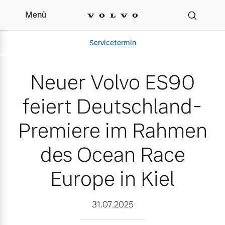
Menü
Neuer Volvo ES90 feiert
Servicetermin
Neuer Volvo ES90
feiert Deutschland-
Premiere im Rahmen
des Ocean Race
Europe in Kiel
Aktuelle Zubehörangebote
Über uns
31.07.2025
Gebrauchtwagen
Unser Team