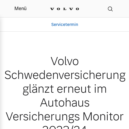
Menü
Volvo Schwedenversiche
Servicetermin
Volvo
Schwedenversicherung
glänzt erneut im
Autohaus
Aktuelle Zubehörangebote
Über uns
Versicherungs Monitor
Gebrauchtwagen
Unser Team