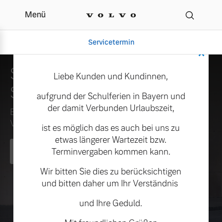
Menü
Ihr Volvo Servicepartne
Servicetermin
×
Sicherheit ist nicht das Ziel.
Liebe Kunden und Kundinnen,
Sie ist der Anfang.
aufgrund der Schulferien in Bayern und
der damit Verbunden Urlaubszeit,
Erfahren Sie, warum für uns jedes Modell mit
Verantwortung beginnt.
ist es möglich das es auch bei uns zu
etwas längerer Wartezeit bzw.
Terminvergaben kommen kann.
Mehr erfahren
Aktuelle Zubehörangebote
Über uns
Wir bitten Sie dies zu berücksichtigen
und bitten daher um Ihr Verständnis
und Ihre Geduld.
Gebrauchtwagen
Unser Team