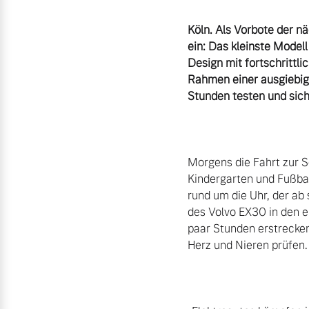
Unsere News & Events
Köln. Als Vorbote der n
Zubehörkatalog
ein: Das kleinste Model
Design mit fortschrittli
Rahmen einer ausgiebig
Aktuelle Serviceangebote
Stunden testen und sich
Service by Volvo
Morgens die Fahrt zur S
Kindergarten und Fußbal
rund um die Uhr, der ab 
des Volvo EX30 in den e
paar Stunden erstrecken
Herz und Nieren prüfen.
