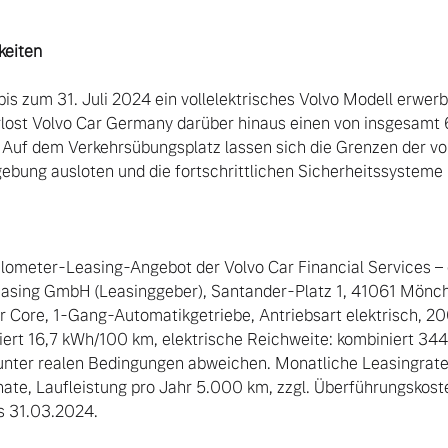
keiten
bis zum 31. Juli 2024 ein vollelektrisches Volvo Modell erwerb
rlost Volvo Car Germany darüber hinaus einen von insgesamt 6
. Auf dem Verkehrsübungsplatz lassen sich die Grenzen der vol
ebung ausloten und die fortschrittlichen Sicherheitssysteme i
ometer-Leasing-Angebot der Volvo Car Financial Services – e
sing GmbH (Leasinggeber), Santander-Platz 1, 41061 Mönche
 Core, 1-Gang-Automatikgetriebe, Antriebsart elektrisch, 200
ert 16,7 kWh/100 km, elektrische Reichweite: kombiniert 34
unter realen Bedingungen abweichen. Monatliche Leasingrate 
ate, Laufleistung pro Jahr 5.000 km, zzgl. Überführungskoste
s 31.03.2024.
