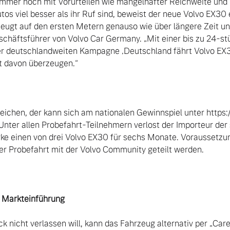
mmer noch mit Vorurteilen wie mangelhafter Reichweite und 
s viel besser als ihr Ruf sind, beweist der neue Volvo EX30 e
gt auf den ersten Metern genauso wie über längere Zeit und
schäftsführer von Volvo Car Germany. „Mit einer bis zu 24-stü
r deutschlandweiten Kampagne ‚Deutschland fährt Volvo EX30‘
t davon überzeugen.“

ichen, der kann sich am nationalen Gewinnspiel unter https:/
: Unter allen Probefahrt-Teilnehmern verlost der Importeur de
einen von drei Volvo EX30 für sechs Monate. Voraussetzung i
er Probefahrt mit der Volvo Community geteilt werden.

r Markteinführung
k nicht verlassen will, kann das Fahrzeug alternativ per „Care