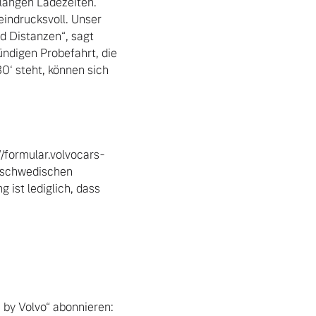
langen Ladezeiten. 
indrucksvoll. Unser 
 Distanzen“, sagt 
ndigen Probefahrt, die 
 steht, können sich 
/formular.volvocars-
r schwedischen 
st lediglich, dass 
 by Volvo“ abonnieren: 