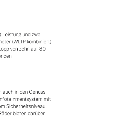
 Leistung und zwei 
eter (WLTP kombiniert), 
topp von zehn auf 80 
enden 
n auch in den Genuss 
Infotainmentsystem mit 
 Sicherheitsniveau. 
Räder bieten darüber 