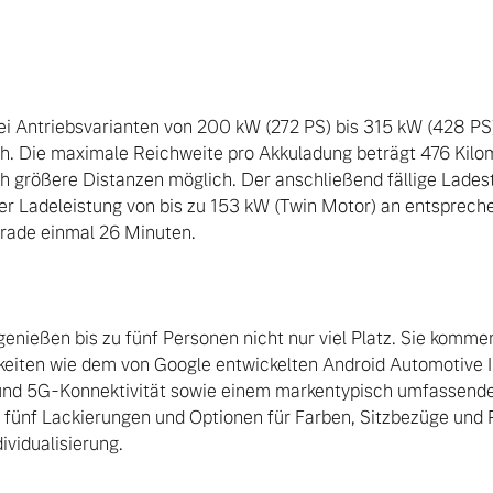
rei Antriebsvarianten von 200 kW (272 PS) bis 315 kW (428 PS)
ch. Die maximale Reichweite pro Akkuladung beträgt 476 Kilom
ch größere Distanzen möglich. Der anschließend fällige Lades
er Ladeleistung von bis zu 153 kW (Twin Motor) an entsprech
rade einmal 26 Minuten.

enießen bis zu fünf Personen nicht nur viel Platz. Sie komme
keiten wie dem von Google entwickelten Android Automotive 
und 5G-Konnektivität sowie einem markentypisch umfassendem
, fünf Lackierungen und Optionen für Farben, Sitzbezüge und 
vidualisierung.
