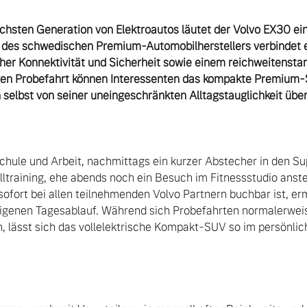
ächsten Generation von Elektroautos läutet der Volvo EX30 ei
l des schwedischen Premium-Automobilherstellers verbindet ei
cher Konnektivität und Sicherheit sowie einem reichweitenstark
en Probefahrt können Interessenten das kompakte Premium-S
 selbst von seiner uneingeschränkten Alltagstauglichkeit übe
chule und Arbeit, nachmittags ein kurzer Abstecher in den Su
ltraining, ehe abends noch ein Besuch im Fitnessstudio ansteh
sofort bei allen teilnehmenden Volvo Partnern buchbar ist, erm
igenen Tagesablauf. Während sich Probefahrten normalerweise 
, lässt sich das vollelektrische Kompakt-SUV so im persönlich