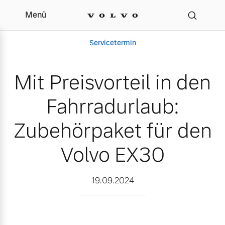
Menü
Mit Preisvorteil in den 
Servicetermin
Mit Preisvorteil in den
Fahrradurlaub:
Zubehörpaket für den
Volvo EX30
Aktuelle Zubehörangebote
Über uns
19.09.2024
Gebrauchtwagen
Unser Team