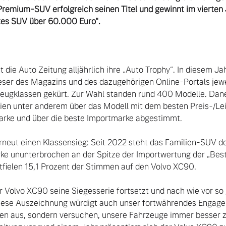
Premium-SUV erfolgreich seinen Titel und gewinnt im vierten J
ht die Auto Zeitung alljährlich ihre „Auto Trophy“. In diesem J
eser des Magazins und des dazugehörigen Online-Portals jewe
zeugklassen gekürt. Zur Wahl standen rund 400 Modelle. Dane
en unter anderem über das Modell mit dem besten Preis-/Leis
ke und über die beste Importmarke abgestimmt.

rneut einen Klassensieg: Seit 2022 steht das Familien-SUV d
 ununterbrochen an der Spitze der Importwertung der „Bes
ntfielen 15,1 Prozent der Stimmen auf den Volvo XC90.

r Volvo XC90 seine Siegesserie fortsetzt und nach wie vor so 
ese Auszeichnung würdigt auch unser fortwährendes Engagem
gen aus, sondern versuchen, unsere Fahrzeuge immer besser z