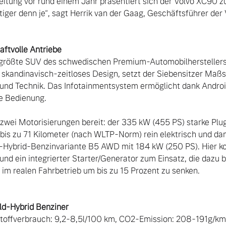
itung vor rund einem Jahr präsentiert sich der Volvo XC90 zu
tiger denn je“, sagt Herrik van der Gaag, Geschäftsführer der
größte SUV des schwedischen Premium-Automobilherstellers: 
 skandinavisch-zeitloses Design, setzt der Siebensitzer Maßst
nd Technik. Das Infotainmentsystem ermöglicht dank Androi
e Bedienung.

 zwei Motorisierungen bereit: der 335 kW (455 PS) starke Plu
 zu 71 Kilometer (nach WLTP-Norm) rein elektrisch und damit
ld-Hybrid-Benzinvariante B5 AWD mit 184 kW (250 PS). Hier 
nd ein integrierter Starter/Generator zum Einsatz, die dazu b
im realen Fahrbetrieb um bis zu 15 Prozent zu senken.

stoffverbrauch: 9,2-8,5l/100 km, CO2-Emission: 208-191g/km