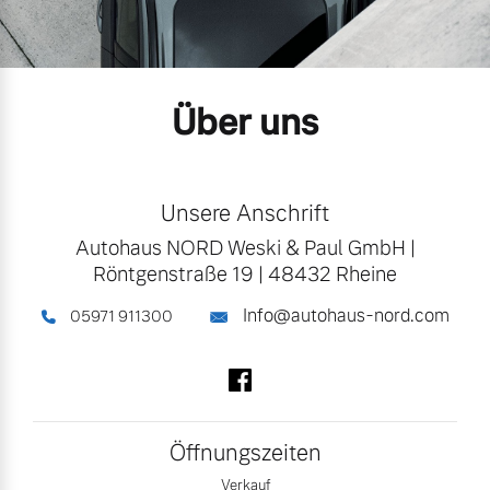
Gebrauchtwagen
Unsere News & Events
Über uns
Aktuelle Zubehörangebote
Zubehörkatalog
Unsere Anschrift
Autohaus NORD Weski & Paul GmbH
|
Aktuelle Serviceangebote
Röntgenstraße 19
|
48432 Rheine
Service by Volvo
Info@autohaus-nord.com
05971 911300
Folgen Sie uns auf Facebook
Öffnungszeiten
Verkauf