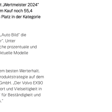
t „Wertmeister 2024“ 
m Kauf noch 55,4 
latz in der Kategorie 
uto Bild“ die 
“. Unter 
che prozentuale und 
ktuelle Modelle 
em besten Werterhalt. 
roduktstrategie auf dem 
 GmbH. „Der Volvo EX90 
t und Vielseitigkeit in 
 für Beständigkeit und 
“
