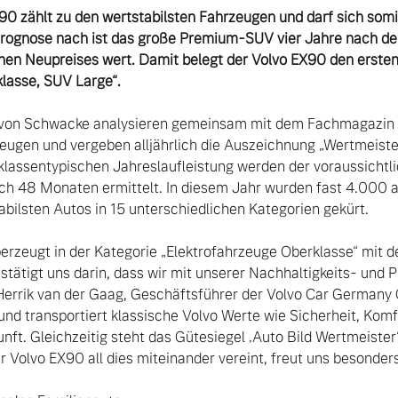
90 zählt zu den wertstabilsten Fahrzeugen und darf sich somi
rognose nach ist das große Premium-SUV vier Jahre nach de
hen Neupreises wert. Damit belegt der Volvo EX90 den ersten P
lasse, SUV Large“.
von Schwacke analysieren gemeinsam mit dem Fachmagazin „A
zeugen und vergeben alljährlich die Auszeichnung „Wertmeister
klassentypischen Jahreslaufleistung werden der voraussichtli
ch 48 Monaten ermittelt. In diesem Jahr wurden fast 4.000 a
bilsten Autos in 15 unterschiedlichen Kategorien gekürt.

rzeugt in der Kategorie „Elektrofahrzeuge Oberklasse“ mit d
tätigt uns darin, dass wir mit unserer Nachhaltigkeits- und P
 Herrik van der Gaag, Geschäftsführer der Volvo Car Germany
 und transportiert klassische Volvo Werte wie Sicherheit, Komfor
unft. Gleichzeitig steht das Gütesiegel ‚Auto Bild Wertmeister‘
r Volvo EX90 all dies miteinander vereint, freut uns besonders.