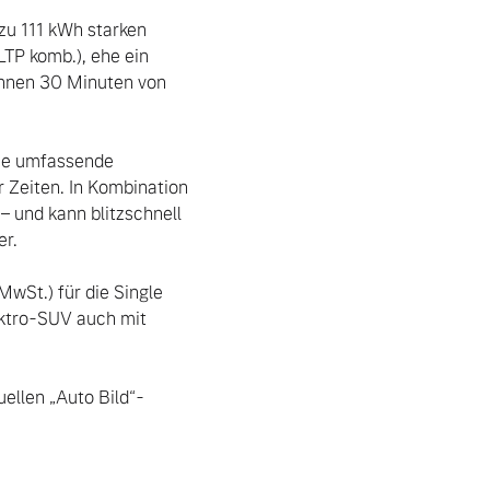
u 111 kWh starken 
TP komb.), ehe ein 
nnen 30 Minuten von 
ie umfassende 
 Zeiten. In Kombination 
 und kann blitzschnell 
.

wSt.) für die Single 
ektro-SUV auch mit 
ellen „Auto Bild“-