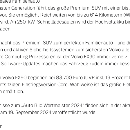
deales Familienauto

hsten Generation fährt das große Premium-SUV mit einer bis z
vor. Sie ermöglicht Reichweiten von bis zu 614 Kilometern (WL
 wird. An 250-kW-Schnellladesäulen wird der Hochvoltakku bi
aden.

 macht das Premium-SUV zum perfekten Familienauto – und d
n und aktiven Sicherheitssystemen zum sichersten Volvo aller
re Computing Prozessoren ist der Volvo EX90 immer vernetzt –
 Software-Updates machen das Fahrzeug zudem immer besser
n Volvo EX90 beginnen bei 83.700 Euro (UVP inkl. 19 Prozent M
ünfsitzigen Einstiegsversion Core. Wahlweise ist das große El
erhältlich.

nisse zum „Auto Bild Wertmeister 2024“ finden sich in der aktu
am 19. September 2024 veröffentlicht wurde.


