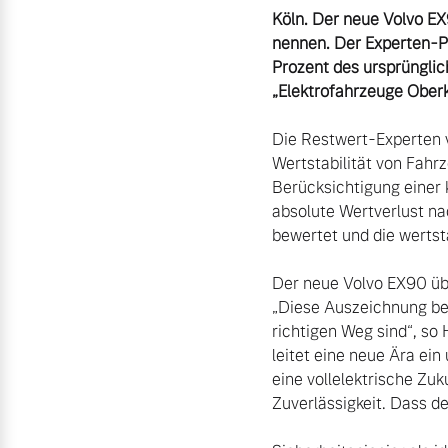
Köln. Der neue Volvo EX
nennen. Der Experten-P
Aktuelle Zubehörangebote
Prozent des ursprünglic
Zubehörkatalog
„Elektrofahrzeuge Oberk
Die Restwert-Experten 
Wertstabilität von Fahr
Aktuelle Serviceangebote
Berücksichtigung einer 
absolute Wertverlust na
Service by Volvo
bewertet und die wertsta
Der neue Volvo EX90 übe
„Diese Auszeichnung bes
richtigen Weg sind“, so
leitet eine neue Ära ein
eine vollelektrische Zuk
Zuverlässigkeit. Dass de