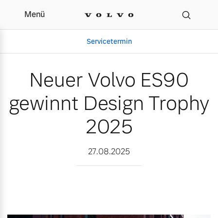
Menü
Neuer Volvo ES90 gewin
Servicetermin
Neuer Volvo ES90
gewinnt Design Trophy
2025
27.08.2025
Aktuelle Zubehörangebote
Über uns
Volvo Gebrauchtwagenbörse
Unser Team