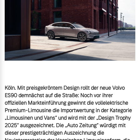
Gebrauchtwagen
Unsere News & Events
Aktuelle Zubehörangebote
Zubehörkatalog
Aktuelle Serviceangebote
Köln. Mit preisgekröntem Design rollt der neue Volvo 
Service by Volvo
ES90 demnächst auf die Straße: Noch vor ihrer 
offiziellen Markteinführung gewinnt die vollelektrische 
Premium-Limousine die Importwertung in der Kategorie 
„Limousinen und Vans“ und wird mit der „Design Trophy 
2025“ ausgezeichnet. Die „Auto Zeitung“ würdigt mit 
dieser prestigeträchtigen Auszeichnung die 