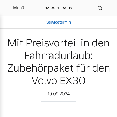
Menü
Mit Preisvorteil in den 
Servicetermin
Mit Preisvorteil in den
Fahrradurlaub:
Zubehörpaket für den
Volvo EX30
Aktuelle Zubehörangebote
Über uns
19.09.2024
Volvo Gebrauchtwagenbörse
Unser Team