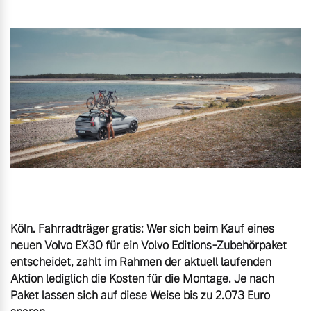
Gebrauchtwagen
Unsere News & Events
Aktuelle Zubehörangebote
Zubehörkatalog
Aktuelle Serviceangebote
Service by Volvo
Köln. Fahrradträger gratis: Wer sich beim Kauf eines 
neuen Volvo EX30 für ein Volvo Editions-Zubehörpaket 
entscheidet, zahlt im Rahmen der aktuell laufenden 
Aktion lediglich die Kosten für die Montage. Je nach 
Paket lassen sich auf diese Weise bis zu 2.073 Euro 