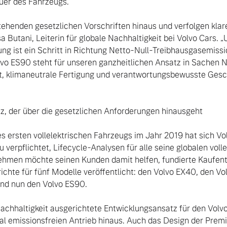
er des Fahrzeugs.

ehenden gesetzlichen Vorschriften hinaus und verfolgen klare 
sa Butani, Leiterin für globale Nachhaltigkeit bei Volvo Cars. 
rung ist ein Schritt in Richtung Netto-Null-Treibhausgasemissi
vo ES90 steht für unseren ganzheitlichen Ansatz in Sachen Na
t, klimaneutrale Fertigung und verantwortungsbewusste Geschä
tz, der über die gesetzlichen Anforderungen hinausgeht

s ersten vollelektrischen Fahrzeugs im Jahr 2019 hat sich Volv
 verpflichtet, Lifecycle-Analysen für alle seine globalen voll
ehmen möchte seinen Kunden damit helfen, fundierte Kaufents
chte für fünf Modelle veröffentlicht: den Volvo EX40, den Vo
nd nun den Volvo ES90.

Nachhaltigkeit ausgerichtete Entwicklungsansatz für den Volvo
okal emissionsfreien Antrieb hinaus. Auch das Design der Premi