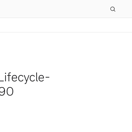
yse für neuen Volvo ES90
Lifecycle-
S90