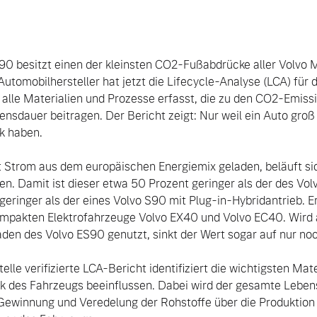
90 besitzt einen der kleinsten CO2-Fußabdrücke aller Volvo M
omobilhersteller hat jetzt die Lifecycle-Analyse (LCA) für d
 alle Materialien und Prozesse erfasst, die zu den CO2-Emiss
sdauer beitragen. Der Bericht zeigt: Nur weil ein Auto groß i
 haben.

t Strom aus dem europäischen Energiemix geladen, beläuft si
n. Damit ist dieser etwa 50 Prozent geringer als der des Vo
eringer als der eines Volvo S90 mit Plug-in-Hybridantrieb. Er i
pakten Elektrofahrzeuge Volvo EX40 und Volvo EC40. Wird a
en des Volvo ES90 genutzt, sinkt der Wert sogar auf nur noc
lle verifizierte LCA-Bericht identifiziert die wichtigsten Mate
 des Fahrzeugs beeinflussen. Dabei wird der gesamte Lebens
 Gewinnung und Veredelung der Rohstoffe über die Produktion 