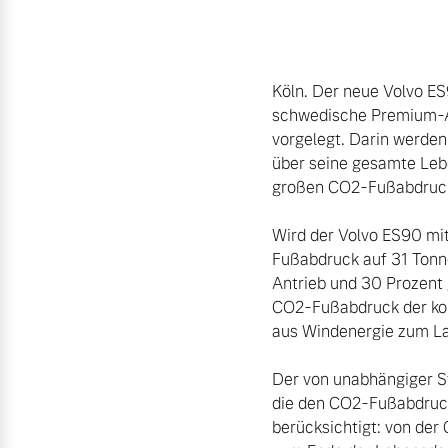
Aktuelle Zubehörangebote
Zubehörkatalog
Köln. Der neue Volvo ES
schwedische Premium-Aut
vorgelegt. Darin werden
über seine gesamte Leben
Aktuelle Serviceangebote
großen CO2-Fußabdruck
Service by Volvo
Wird der Volvo ES90 mi
Fußabdruck auf 31 Tonne
Antrieb und 30 Prozent g
CO2-Fußabdruck der kom
aus Windenergie zum Lad
Der von unabhängiger Ste
die den CO2-Fußabdruck
berücksichtigt: von der