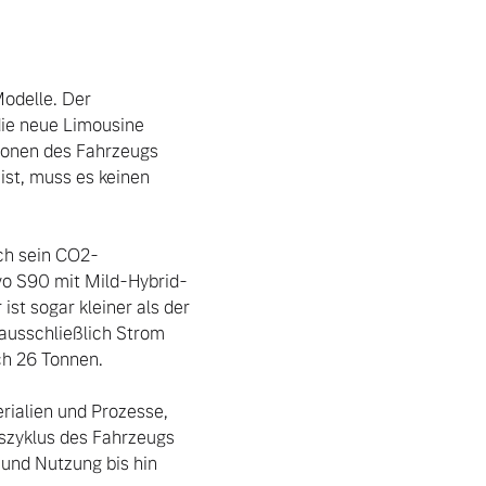
odelle. Der 
ie neue Limousine 
ionen des Fahrzeugs 
st, muss es keinen 
ch sein CO2-
lvo S90 mit Mild-Hybrid-
st sogar kleiner als der 
usschließlich Strom 
h 26 Tonnen.

rialien und Prozesse, 
zyklus des Fahrzeugs 
und Nutzung bis hin 