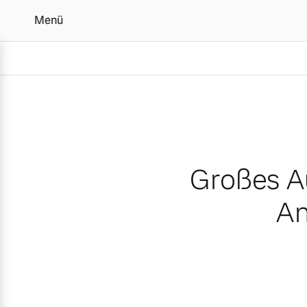
Menü
Großes Auto, kleiner Fu
Großes Au
An