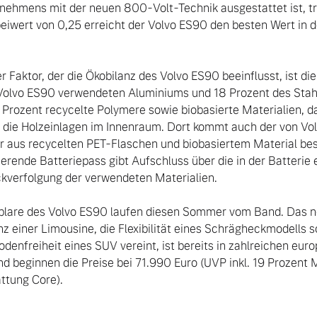
ehmens mit der neuen 800-Volt-Technik ausgestattet ist, trägt
iwert von 0,25 erreicht der Volvo ES90 den besten Wert in d
r Faktor, der die Ökobilanz des Volvo ES90 beeinflusst, ist di
 Volvo ES90 verwendeten Aluminiums und 18 Prozent des Stahl
 Prozent recycelte Polymere sowie biobasierte Materialien, 
ür die Holzeinlagen im Innenraum. Dort kommt auch der von Volv
r aus recycelten PET-Flaschen und biobasiertem Material best
erende Batteriepass gibt Aufschluss über die in der Batterie 
kverfolgung der verwendeten Materialien.

lare des Volvo ES90 laufen diesen Sommer vom Band. Das n
anz einer Limousine, die Flexibilität eines Schrägheckmodells 
odenfreiheit eines SUV vereint, ist bereits in zahlreichen eur
nd beginnen die Preise bei 71.990 Euro (UVP inkl. 19 Prozent 
tung Core).
