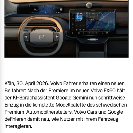
Gebrauchtwagen
Unsere News & Events
Aktuelle Zubehörangebote
Zubehörkatalog
Aktuelle Serviceangebote
Köln, 30. April 2026. Volvo Fahrer erhalten einen neuen 
Service by Volvo
Beifahrer: Nach der Premiere im neuen Volvo EX60 hält 
der KI-Sprachassistent Google Gemini nun schrittweise 
Einzug in die komplette Modellpalette des schwedischen 
Premium-Automobilherstellers. Volvo Cars und Google 
definieren damit neu, wie Nutzer mit ihrem Fahrzeug 