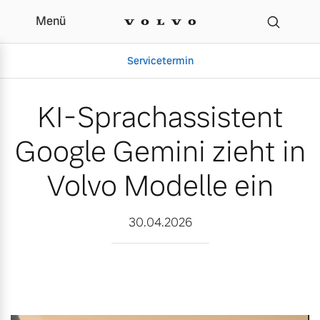
Menü
KI-Sprachassistent Googl
Servicetermin
KI-Sprachassistent
Google Gemini zieht in
Volvo Modelle ein
30.04.2026
Aktuelle Zubehörangebote
Über uns
Volvo Gebrauchtwagenbörse
Unser Team