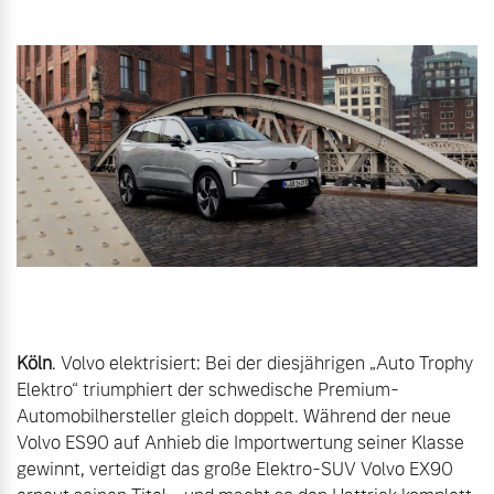
Gebrauchtwagen
Unsere News & Events
Aktuelle Zubehörangebote
Zubehörkatalog
Aktuelle Serviceangebote
Service by Volvo
Köln
. Volvo elektrisiert: Bei der diesjährigen „Auto Trophy 
Elektro“ triumphiert der schwedische Premium-
Automobilhersteller gleich doppelt. Während der neue 
Volvo ES90 auf Anhieb die Importwertung seiner Klasse 
gewinnt, verteidigt das große Elektro-SUV Volvo EX90 