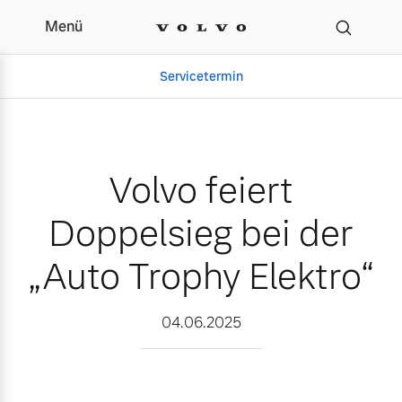
Menü
Volvo feiert Doppelsieg 
Servicetermin
Volvo feiert
Doppelsieg bei der
„Auto Trophy Elektro“
Aktuelle Zubehörangebote
Über uns
04.06.2025
Volvo Gebrauchtwagenbörse
Unser Team