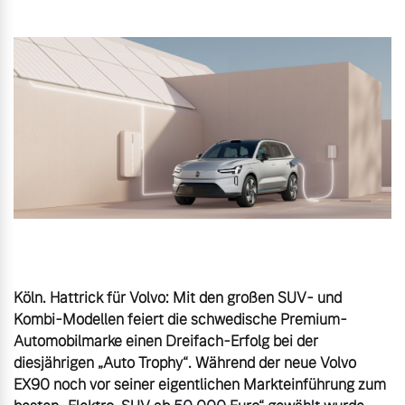
Gebrauchtwagen
Unsere News & Events
Aktuelle Zubehörangebote
Zubehörkatalog
Aktuelle Serviceangebote
Service by Volvo
Köln. Hattrick für Volvo: Mit den großen SUV- und 
Kombi-Modellen feiert die schwedische Premium-
Automobilmarke einen Dreifach-Erfolg bei der 
diesjährigen „Auto Trophy“. Während der neue Volvo 
EX90 noch vor seiner eigentlichen Markteinführung zum 