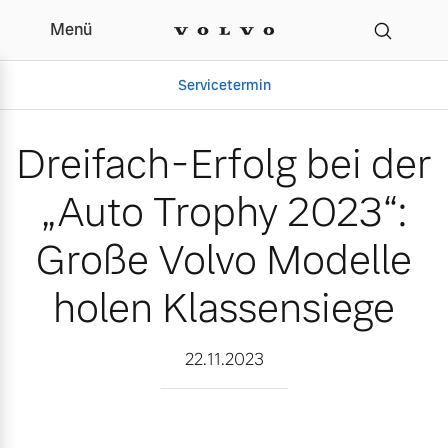
Menü
Dreifach-Erfolg bei der 
Servicetermin
Dreifach-Erfolg bei der
„Auto Trophy 2023“:
Große Volvo Modelle
holen Klassensiege
Aktuelle Zubehörangebote
Über uns
22.11.2023
Volvo Gebrauchtwagenbörse
Unser Team