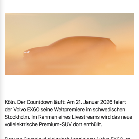
Gebrauchtwagen
Karriere
Unsere News & Events
Aktuelle Zubehörangebote
Zubehörkatalog
Aktuelle Serviceangebote
Service by Volvo
Köln. Der Countdown läuft: Am 21. Januar 2026 feiert 
der Volvo EX60 seine Weltpremiere im schwedischen 
Stockholm. Im Rahmen eines Livestreams wird das neue 
vollelektrische Premium-SUV dort enthüllt.