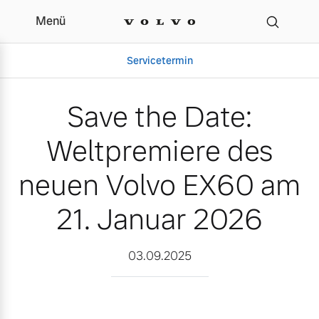
Menü
Save the Date: Weltprem
Servicetermin
Save the Date:
Weltpremiere des
neuen Volvo EX60 am
21. Januar 2026
Aktuelle Zubehörangebote
Über uns
03.09.2025
Volvo Gebrauchtwagenbörse
Unser Team