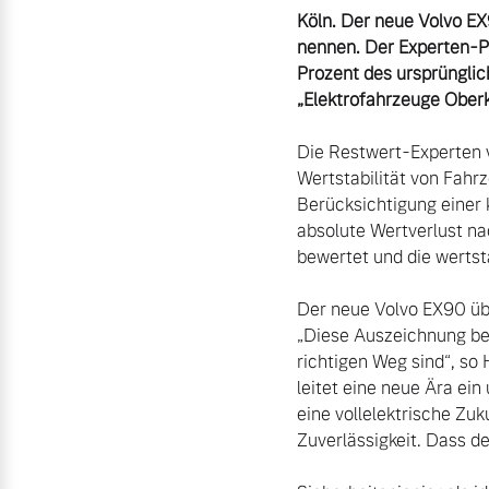
Unsere News & Events
Köln. Der neue Volvo EX
nennen. Der Experten-P
Aktuelle Zubehörangebote
Prozent des ursprünglic
Zubehörkatalog
„Elektrofahrzeuge Oberk
Die Restwert-Experten 
Wertstabilität von Fahr
Aktuelle Serviceangebote
Berücksichtigung einer 
absolute Wertverlust na
Service by Volvo
bewertet und die wertsta
Der neue Volvo EX90 übe
„Diese Auszeichnung bes
richtigen Weg sind“, so
leitet eine neue Ära ein
eine vollelektrische Zuk
Zuverlässigkeit. Dass de