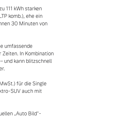
u 111 kWh starken 
TP komb.), ehe ein 
nnen 30 Minuten von 
ie umfassende 
 Zeiten. In Kombination 
 und kann blitzschnell 
.

wSt.) für die Single 
ektro-SUV auch mit 
ellen „Auto Bild“-