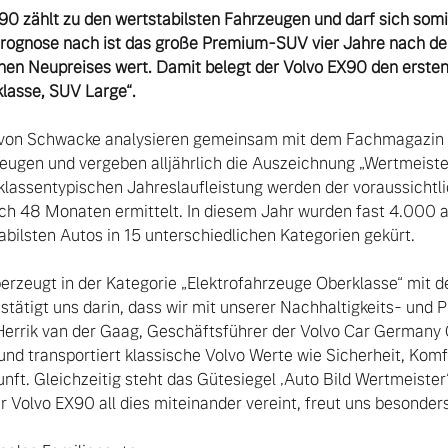
90 zählt zu den wertstabilsten Fahrzeugen und darf sich somi
rognose nach ist das große Premium-SUV vier Jahre nach de
hen Neupreises wert. Damit belegt der Volvo EX90 den ersten P
lasse, SUV Large“.
von Schwacke analysieren gemeinsam mit dem Fachmagazin „A
zeugen und vergeben alljährlich die Auszeichnung „Wertmeister
klassentypischen Jahreslaufleistung werden der voraussichtli
ch 48 Monaten ermittelt. In diesem Jahr wurden fast 4.000 a
bilsten Autos in 15 unterschiedlichen Kategorien gekürt.

rzeugt in der Kategorie „Elektrofahrzeuge Oberklasse“ mit d
tätigt uns darin, dass wir mit unserer Nachhaltigkeits- und P
 Herrik van der Gaag, Geschäftsführer der Volvo Car Germany
 und transportiert klassische Volvo Werte wie Sicherheit, Komfor
unft. Gleichzeitig steht das Gütesiegel ‚Auto Bild Wertmeister‘
r Volvo EX90 all dies miteinander vereint, freut uns besonders.