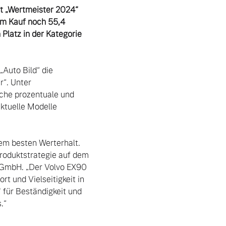
t „Wertmeister 2024“ 
m Kauf noch 55,4 
latz in der Kategorie 
uto Bild“ die 
“. Unter 
che prozentuale und 
ktuelle Modelle 
em besten Werterhalt. 
roduktstrategie auf dem 
 GmbH. „Der Volvo EX90 
t und Vielseitigkeit in 
 für Beständigkeit und 
“
