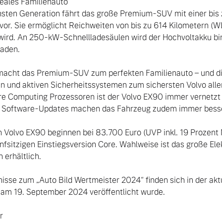
deales Familienauto

hsten Generation fährt das große Premium-SUV mit einer bis z
vor. Sie ermöglicht Reichweiten von bis zu 614 Kilometern (WL
 wird. An 250-kW-Schnellladesäulen wird der Hochvoltakku bi
aden.

 macht das Premium-SUV zum perfekten Familienauto – und d
n und aktiven Sicherheitssystemen zum sichersten Volvo aller
re Computing Prozessoren ist der Volvo EX90 immer vernetzt –
 Software-Updates machen das Fahrzeug zudem immer besser
n Volvo EX90 beginnen bei 83.700 Euro (UVP inkl. 19 Prozent M
ünfsitzigen Einstiegsversion Core. Wahlweise ist das große El
erhältlich.

nisse zum „Auto Bild Wertmeister 2024“ finden sich in der aktu
am 19. September 2024 veröffentlicht wurde.


