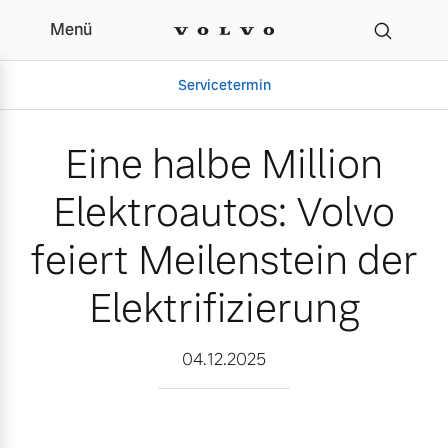
Menü
Eine halbe Million Elektr
Servicetermin
Eine halbe Million
Elektroautos: Volvo
feiert Meilenstein der
Elektrifizierung
Aktuelle Zubehörangebote
Über uns
04.12.2025
Volvo Gebrauchtwagenbörse
Unser Team