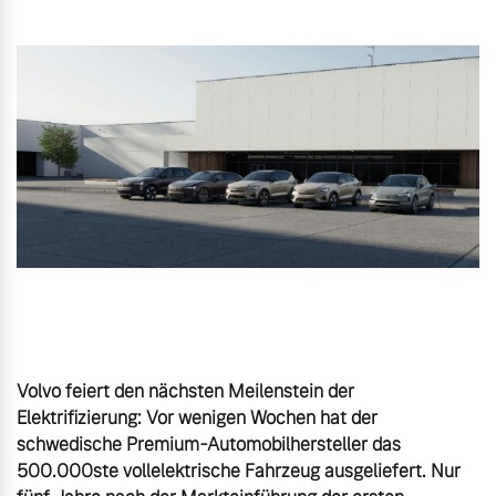
Gebrauchtwagen
Karriere
Unsere News & Events
Aktuelle Zubehörangebote
Zubehörkatalog
Aktuelle Serviceangebote
Service by Volvo
Volvo feiert den nächsten Meilenstein der 
Elektrifizierung: Vor wenigen Wochen hat der 
schwedische Premium-Automobilhersteller das 
500.000ste vollelektrische Fahrzeug ausgeliefert. Nur 