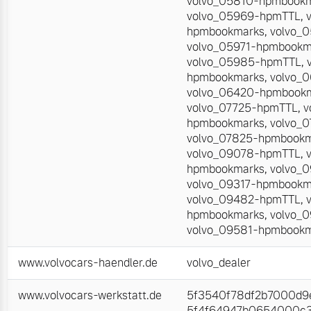
volvo_05810-hpmbook
volvo_05969-hpmTTL
,
hpmbookmarks
,
volvo_
volvo_05971-hpmbookm
volvo_05985-hpmTTL
,
hpmbookmarks
,
volvo_
volvo_06420-hpmbook
volvo_07725-hpmTTL
,
v
hpmbookmarks
,
volvo_
volvo_07825-hpmbook
volvo_09078-hpmTTL
,
hpmbookmarks
,
volvo_
volvo_09317-hpmbookm
volvo_09482-hpmTTL
,
hpmbookmarks
,
volvo_
volvo_09581-hpmbook
www.volvocars-haendler.de
volvo_dealer
www.volvocars-werkstatt.de
5f3540f78df2b7000d9e
5f4f64947b0654000c3a