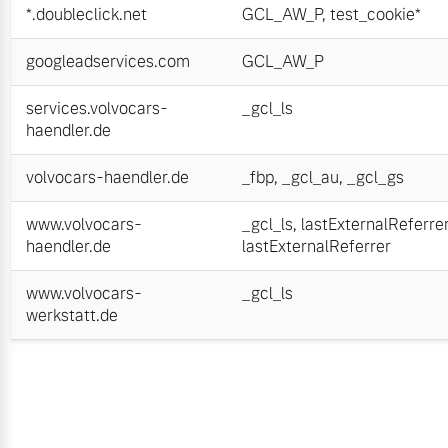
*.doubleclick.net
GCL_AW_P
,
test_cookie*
googleadservices.com
GCL_AW_P
services.volvocars-
_gcl_ls
haendler.de
volvocars-haendler.de
_fbp
,
_gcl_au
,
_gcl_gs
www.volvocars-
_gcl_ls
,
lastExternalReferre
haendler.de
lastExternalReferrer
www.volvocars-
_gcl_ls
werkstatt.de