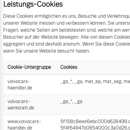
Leistungs-Cookies
Diese Cookies ermöglichen es uns, Besuche und Verkehrsque
unserer Website messen und verbessern können. Sie unters
Fragen, welche Seiten am beliebtesten sind, welche am wen
Besucher auf der Website bewegen. Alle von diesen Cookie
aggregiert und sind deshalb anonym. Wenn Sie diese Cookies
wann Sie unsere Website besucht haben.
Cookie-Untergruppe
Cookies
volvocars-
_ga_*
,
_ga
,
mat_ep
,
mat_seg
,
ma
haendler.de
volvocars-
_ga_*
,
_ga
werkstatt.de
www.volvocars-
5f158c8eee6ebc000d628499.cl
haendler.de
5f4f64947b0654000c3a0d26.cl