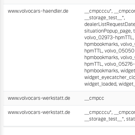
www.volvocars-haendler.de
__cmpcccu*
,
__cmpcon
__storage_test__*
,
dealerListRequestDat
situationPopup_page
,
volvo_02973-hpmTTL
hpmbookmarks
,
volvo
hpmTTL
,
volvo_05050
hpmbookmarks
,
volvo
hpmTTL
,
volvo_05276
hpmbookmarks
,
widge
widget_eyecatcher_cl
widget_loaded
,
widget
www.volvocars-werkstatt.de
__cmpcc
www.volvocars-werkstatt.de
__cmpcccu*
,
__cmpcon
__storage_test__*
,
sta