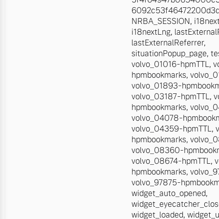
6092c53f46472200d3dd
NRBA_SESSION
,
i18nex
i18nextLng
,
lastExterna
lastExternalReferrer
,
situationPopup_page
,
te
volvo_01016-hpmTTL
,
v
hpmbookmarks
,
volvo_
volvo_01893-hpmbook
volvo_03187-hpmTTL
,
v
hpmbookmarks
,
volvo_
volvo_04078-hpmbook
volvo_04359-hpmTTL
,
hpmbookmarks
,
volvo_
volvo_08360-hpmbook
volvo_08674-hpmTTL
,
v
hpmbookmarks
,
volvo_
volvo_97875-hpmbookm
widget_auto_opened
,
widget_eyecatcher_clo
widget_loaded
,
widget_u