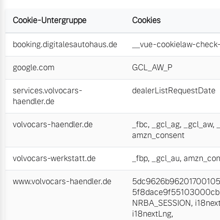
Cookie-Untergruppe
Cookies
booking.digitalesautohaus.de
__vue-cookielaw-check-
google.com
GCL_AW_P
services.volvocars-
dealerListRequestDate
haendler.de
volvocars-haendler.de
_fbc
,
_gcl_ag
,
_gcl_aw
,
amzn_consent
volvocars-werkstatt.de
_fbp
,
_gcl_au
,
amzn_con
www.volvocars-haendler.de
5dc9626b962017001059
5f8dace9f55103000cb7
NRBA_SESSION
,
i18nex
i18nextLng
,