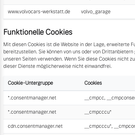
www.volvocars-werkstatt.de
volvo_garage
Funktionelle Cookies
Mit diesen Cookies ist die Website in der Lage, erweiterte F
bereitzustellen. Sie können von uns oder von Drittanbietern
unseren Seiten verwenden. Wenn Sie diese Cookies nicht zul
dieser Dienste möglicherweise nicht einwandfrei.
Cookie-Untergruppe
Cookies
*.consentmanager.net
__cmpcc
,
__cmpconse
*.consentmanager.net
__cmpcccu*
cdn.consentmanager.net
__cmpcccu*
,
__cmpcon