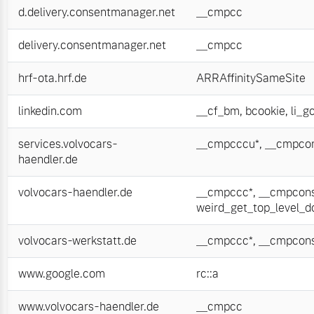
d.delivery.consentmanager.net
__cmpcc
delivery.consentmanager.net
__cmpcc
hrf-ota.hrf.de
ARRAffinitySameSite
linkedin.com
__cf_bm
,
bcookie
,
li_g
services.volvocars-
__cmpcccu*
,
__cmpcon
haendler.de
volvocars-haendler.de
__cmpccc*
,
__cmpcons
weird_get_top_level_
volvocars-werkstatt.de
__cmpccc*
,
__cmpcons
www.google.com
rc::a
www.volvocars-haendler.de
__cmpcc