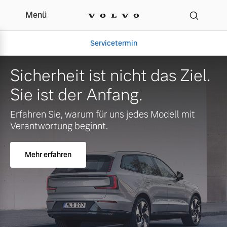
Menü
Servicetermin
Sicherheit ist nicht das Ziel.
Sie ist der Anfang.
Erfahren Sie, warum für uns jedes Modell mit
Verantwortung beginnt.
Mehr erfahren
Aktuelle Zubehörangebote
Über uns
Volvo Gebrauchtwagenbörse
Unser Team