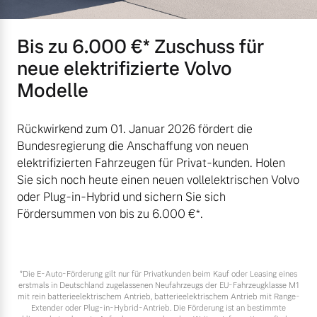
Bis zu 6.000 €⁠* Zuschuss für
neue elektrifizierte Volvo
Modelle
Rückwirkend zum 01. Januar 2026 fördert die
Bundesregierung die Anschaffung von neuen
elektrifizierten Fahrzeugen für Privat-kunden. Holen
Sie sich noch heute einen neuen vollelektrischen Volvo
oder Plug-in-Hybrid und sichern Sie sich
Fördersummen von bis zu 6.000 €⁠*.
*Die E‑Auto-Förderung gilt nur für Privatkunden beim Kauf oder Leasing eines
erstmals in Deutschland zugelassenen Neufahrzeugs der EU-Fahrzeugklasse M1
mit rein batterieelektrischem Antrieb, batterieelektrischem Antrieb mit Range-
Extender oder Plug-in-Hybrid-Antrieb. Die Förderung ist an bestimmte