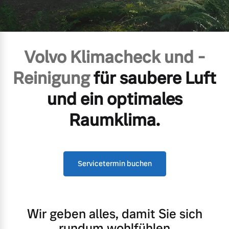
Gebrauchtwagen
Karriere
Unsere News & Events
Volvo Klimacheck und -
Aktuelle Zubehörangebote
Reinigung
für saubere Luft
Zubehörkatalog
und ein optimales
Raumklima.
Aktuelle Serviceangebote
Service by Volvo
Servicetermin buchen
Wir geben alles, damit Sie sich
rundum wohlfühlen