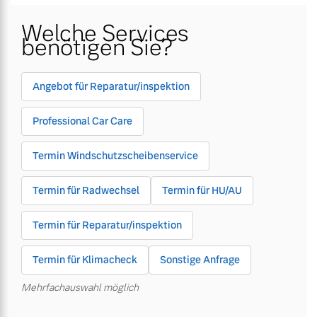
Welche Services
Gebrauchtwagen
Karriere
Gebrauchtwagen
Karriere
benötigen Sie?
Unsere News & Events
Unsere News & Events
Aktuelle Zubehörangebote
Aktuelle Zubehörangebote
Angebot für Reparatur/inspektion
Zubehörkatalog
Zubehörkatalog
Professional Car Care
Termin Windschutzscheibenservice
Aktuelle Serviceangebote
Aktuelle Serviceangebote
Termin für Radwechsel
Termin für HU/AU
Service by Volvo
Service by Volvo
Termin für Reparatur/inspektion
Termin für Klimacheck
Sonstige Anfrage
Mehrfachauswahl möglich