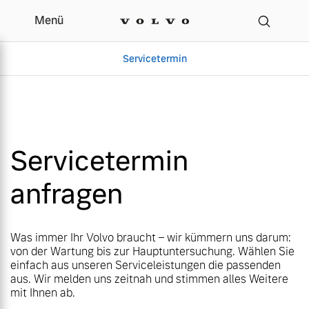
Menü
Menü
Ihr Volvo Servicetermi
Servicetermin
Servicetermin
Servicetermin
Servicetermin
anfragen
Aktuelle Zubehörangebote
Über uns
Aktuelle Zubehörangebote
Über uns
Was immer Ihr Volvo braucht – wir kümmern uns darum:
von der Wartung bis zur Hauptuntersuchung. Wählen Sie
einfach aus unseren Serviceleistungen die passenden
aus. Wir melden uns zeitnah und stimmen alles Weitere
mit Ihnen ab.
Volvo Gebrauchtwagenbörse
Unser Team
Volvo Gebrauchtwagenbörse
Unser Team