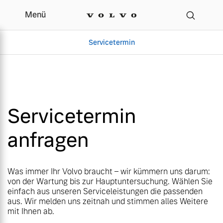
Menü
Menü
Ihr Volvo Servicetermin |
Servicetermin
Servicetermin
Servicetermin
Servicetermin
anfragen
Aktuelle Zubehörangebote
Über uns
Aktuelle Zubehörangebote
Über uns
Was immer Ihr Volvo braucht – wir kümmern uns darum:
von der Wartung bis zur Hauptuntersuchung. Wählen Sie
einfach aus unseren Serviceleistungen die passenden
aus. Wir melden uns zeitnah und stimmen alles Weitere
mit Ihnen ab.
Volvo Gebrauchtwagenbörse
Unser Team
Volvo Gebrauchtwagenbörse
Unser Team