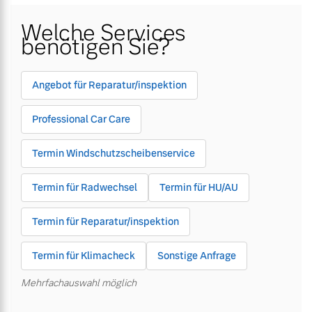
Welche Services
Gebrauchtwagen
Karriere
Gebrauchtwagen
Karriere
benötigen Sie?
Unsere News & Events
Unsere News & Events
Aktuelle Zubehörangebote
Aktuelle Zubehörangebote
Angebot für Reparatur/inspektion
Zubehörkatalog
Zubehörkatalog
Professional Car Care
Termin Windschutzscheibenservice
Aktuelle Serviceangebote
Aktuelle Serviceangebote
Termin für Radwechsel
Termin für HU/AU
Service by Volvo
Service by Volvo
Termin für Reparatur/inspektion
Termin für Klimacheck
Sonstige Anfrage
Mehrfachauswahl möglich