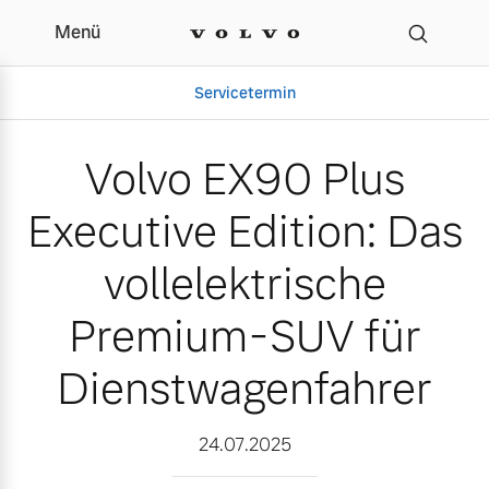
Menü
Volvo EX90 Plus Executi
Servicetermin
Volvo EX90 Plus
Executive Edition: Das
vollelektrische
Premium-SUV für
Dienstwagenfahrer
Aktuelle Zubehörangebote
Über uns
24.07.2025
Gebrauchtwagen
Unser Team